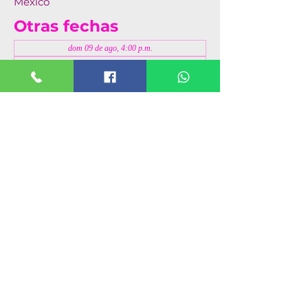
México
Otras fechas
dom 09 de ago, 4:00 p.m.
dom 16 de ago, 4:00 p.m.
dom 23 de ago, 4:00 p.m.
Ver 4 fechas
Compartir este evento
© 2019 VTEATRO. Entretenimiento
siempre.