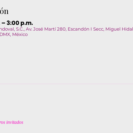
ión
. – 3:00 p.m.
doval, S.C., Av. José Martí 280, Escandón I Secc, Miguel Hida
CDMX, México
os invitados