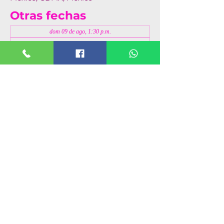
Otras fechas
dom 09 de ago, 1:30 p.m.
dom 16 de ago, 1:30 p.m.
dom 23 de ago, 1:30 p.m.
Ver 4 fechas
Compartir este evento
© 2019 VTEATRO. Entretenimiento
siempre.